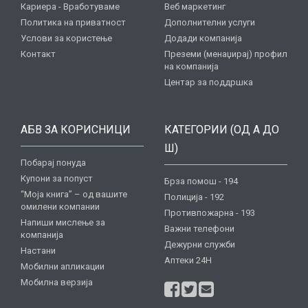
Кариера - Вработуваме
Веб маркетинг
Политика на приватност
Дополнителни услуги
Услови за користење
Додади компанија
Контакт
Преземи (менаџирај) профил
на компанија
Центар за поддршка
АБВ ЗА КОРИСНИЦИ
КАТЕГОРИИ (ОД А ДО
Ш)
Побарај понуда
Купони за попуст
Брза помош - 194
“Моја книга” – од вашите
Полиција - 192
омилени компании
Противпожарна - 193
Напиши мислење за
Важни телефони
компанија
Дежурни служби
Настани
Аптеки 24H
Мобилни апликации
Мобилна верзија