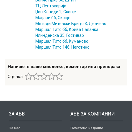
ТЦ Лептокарија
Џон Кенеди 2, Скопје
Маџари бб, Скопје
Методи Митевски Брицо 3, Делчево
Маршал Тито бб, Крива Паланка
Илинденска 35, Гостивар
Маршал Тито бб, Куманово
Mаршал Тито 146, Неготино
Напишете ваше мислење, коментар или препорака
Оценка:
ЗА АБВ
АБВ ЗА КОМПАНИИ
За нас
Печатено издание