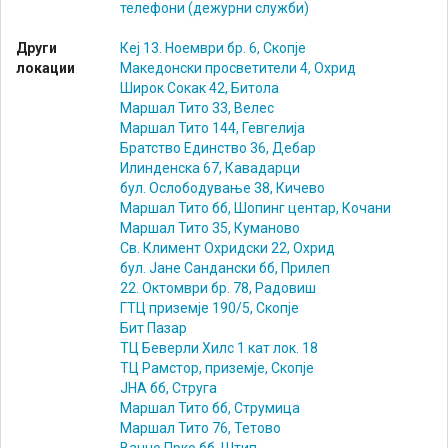
телефони (дежурни служби)
Други
Кеј 13. Ноември бр. 6, Скопје
локации
Македонски просветители 4, Охрид
Широк Сокак 42, Битола
Маршал Тито 33, Велес
Маршал Тито 144, Гевгелија
Братство Единство 36, Дебар
Илинденска 67, Кавадарци
бул. Ослободување 38, Кичево
Маршал Тито бб, Шопинг центар, Кочани
Маршал Тито 35, Куманово
Св. Климент Охридски 22, Охрид
бул. Јане Сандански бб, Прилеп
22. Октомври бр. 78, Радовиш
ГТЦ приземје 190/5, Скопје
Бит Пазар
ТЦ Беверли Хилс 1 кат лок. 18
ТЦ Рамстор, приземје, Скопје
ЈНА бб, Струга
Маршал Тито бб, Струмица
Маршал Тито 76, Тетово
Ванчо Прке бб, Штип