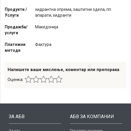
Продукти /
хидрантна опрема, заштитни одела, пп
Услуги
апарати, хидранти
Продажба/
Македонија
услуги
Платежни
Фактура
методи
Напишете ваше мислење, коментар или препорака
Оценка:
ЗА АБВ
АБВ ЗА КОМПАНИИ
За нас
Печатено издание