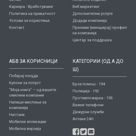
Кариера - Вработуваме
Веб маркетинг
Политика на приватност
Дополнителни услуги
Услови за користење
Додади компанија
Контакт
Преземи (менаџирај) профил
на компанија
Центар за поддршка
АБВ ЗА КОРИСНИЦИ
КАТЕГОРИИ (ОД А ДО
Ш)
Побарај понуда
Купони за попуст
Брза помош - 194
“Моја книга” – од вашите
Полиција - 192
омилени компании
Противпожарна - 193
Напиши мислење за
Важни телефони
компанија
Дежурни служби
Настани
Аптеки 24H
Мобилни апликации
Мобилна верзија